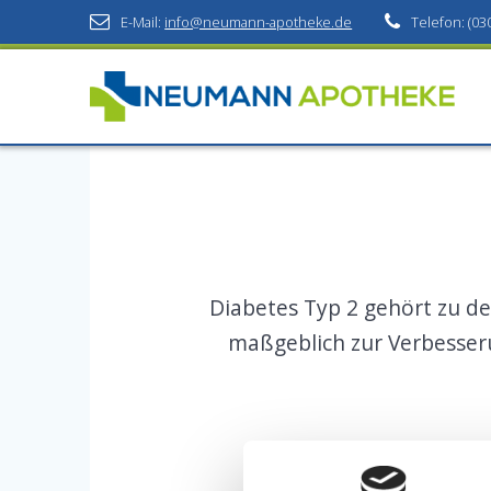
Skip
E-Mail:
info@neumann-apotheke.de
Telefon: (03
to
content
Diabetes Typ 2 gehört zu de
maßgeblich zur Verbesseru