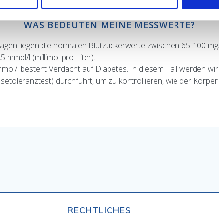
, aufgetragen und die Ergebnisse angezeigt werden.
WAS BEDEUTEN MEINE MESSWERTE?
gen liegen die normalen Blutzuckerwerte zwischen 65-100 mg/dl
mmol/l (millimol pro Liter).
ol/l besteht Verdacht auf Diabetes. In diesem Fall werden wir S
etoleranztest) durchführt, um zu kontrollieren, wie der Körper
RECHTLICHES