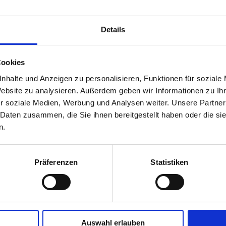
 wird allerdings häufig nicht rechtzeitig erkannt, da die Symptom
rauf geben, dass eventuell ein Diabetes-Risiko besteht. Bei fo
Details
 Durst
Cookies
nhalte und Anzeigen zu personalisieren, Funktionen für soziale
Website zu analysieren. Außerdem geben wir Informationen zu I
r soziale Medien, Werbung und Analysen weiter. Unsere Partner
 Daten zusammen, die Sie ihnen bereitgestellt haben oder die s
n.
cht, Bluthochdruck, erhöhten Cholesterinwerten
und
weni
rhöhtes Diabetes-Risiko kontrollieren lassen.
Präferenzen
Statistiken
egel auf nüchternen Magen gemessen.
leiner Blutstropfen seitlich der Fingerbeere an der Fingerkuppe
ass ein Blutstropfen fließt. Nun kann der Blutstropfen auf dem 
Auswahl erlauben