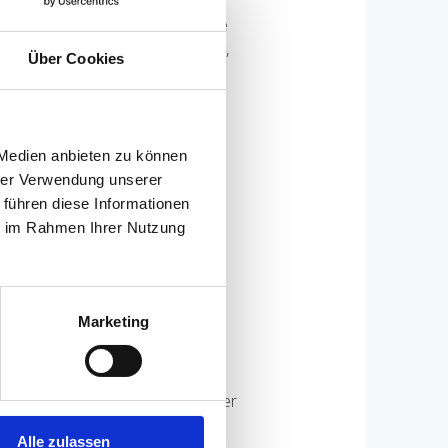
e zu unspezifisch sind. Bestimmte
lgenden Merkmalen gilt es daher,
Über Cookies
 Medien anbieten zu können
hrer Verwendung unserer
 führen diese Informationen
ie im Rahmen Ihrer Nutzung
g Bewegung
sollten ihre
Marketing
 entnommen. Hierzu wird mit einer
Teststreifen, der zuvor im
Alle zulassen