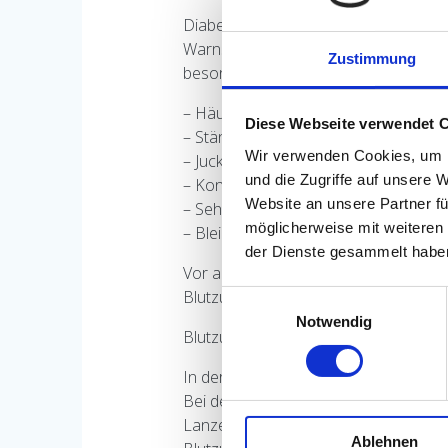
Diabetes gilt zwar als Volkskrankheit,
Warnsignale können jedoch Hinweis da
Zustimmung
besonders aufmerksam zu sein:
– Häufig großer und langanhaltender
Diese Webseite verwendet 
– Ständige Heißhungerattacken
Wir verwenden Cookies, um I
– Juckreiz
und die Zugriffe auf unsere 
– Konzentrationsschwierigkeiten
Website an unsere Partner fü
– Sehschwäche
möglicherweise mit weiteren
– Bleierne Müdigkeit
der Dienste gesammelt habe
Vor allem Risikogruppen mit
Übergewi
Blutzuckerwerte im Hinblick auf ein e
Einwilligungsauswahl
Notwendig
Blutzuckermessung:
In der Regel wird der Blutzuckerspi
Bei der Blutzuckermessung wird ein k
Lanzette in den Finger gestochen, sod
Ablehnen