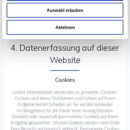
Rechtsansprüchen oder zum Schutz der Rechte einer
anderen natürlichen oder juristischen Person oder aus
Auswahl erlauben
Gründen eines wichtigen öffentlichen Interesses der
Europäischen Union oder eines Mitgliedstaats verarbeitet
Ablehnen
werden.
4. Datenerfassung auf dieser
Website
Cookies
Unsere Internetseiten verwenden so genannte „Cookies“.
Cookies sind kleine Textdateien und richten auf Ihrem
Endgerät keinen Schaden an. Sie werden entweder
vorübergehend für die Dauer einer Sitzung (Session-
Cookies) oder dauerhaft (permanente Cookies) auf Ihrem
Endgerät gespeichert. Session-Cookies werden nach Ende
Ihres Besuchs automatisch gelöscht. Permanente Cookies