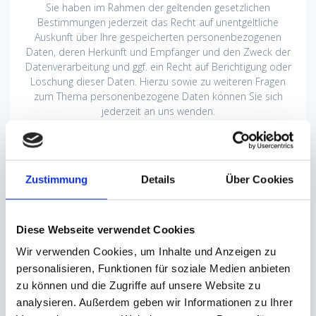
Sie haben im Rahmen der geltenden gesetzlichen
Bestimmungen jederzeit das Recht auf unentgeltliche
Auskunft über Ihre gespeicherten personenbezogenen
Daten, deren Herkunft und Empfänger und den Zweck der
Datenverarbeitung und ggf. ein Recht auf Berichtigung oder
Löschung dieser Daten. Hierzu sowie zu weiteren Fragen
zum Thema personenbezogene Daten können Sie sich
jederzeit an uns wenden.
Recht auf Einschränkung der Verarbeitung
Sie haben das Recht, die Einschränkung der Verarbeitung
Zustimmung
Details
Über Cookies
Ihrer personenbezogenen Daten zu verlangen. Hierzu
können Sie sich jederzeit an uns wenden. Das Recht auf
Einschränkung der Verarbeitung besteht in folgenden Fällen:
Diese Webseite verwendet Cookies
Wenn Sie die Richtigkeit Ihrer bei uns gespeicherten
Wir verwenden Cookies, um Inhalte und Anzeigen zu
personenbezogenen Daten bestreiten, benötigen wir in
personalisieren, Funktionen für soziale Medien anbieten
der Regel Zeit, um dies zu überprüfen. Für die Dauer der
zu können und die Zugriffe auf unsere Website zu
Prüfung haben Sie das Recht, die Einschränkung der
analysieren. Außerdem geben wir Informationen zu Ihrer
Verarbeitung Ihrer personenbezogenen Daten zu